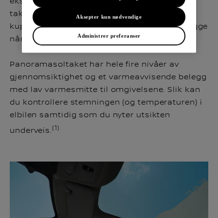
ekstra solskjermtrekk som spiser av
takhøyden. Slik får du romsligere plass i
Aksepter kun nødvendige
kupeen, mer sollys når du ønsker det og skygge
Administrer preferanser
når du ikke gjør det.
Panoramasoltaket har hele fire nivåer av
gjennomsiktighet og et varmeavvisende belegg
med lav varmesmitte til omgivelsene. Slik kan
du kontrollere stemningen (og temperaturen) i
elbilen samtidig som du nyter utsikten
(1)
underveis.