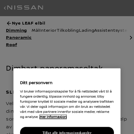
Nye LEAF elbil
Dimming
Mål
Interior
Tilkobling
Lading
Assistentsystem
Panoramic
Roof
Dimbart panoramasoltak
Ditt personvern
Vi bruker informasjonskapsler for å få nettstedet vårt til å
SLIPP UTSIKTEN INN
fungere ordentlig, tilpasse innhold og annonser, tilby
funksjoner knyttet til sosiale medier og analysere trafikken
Velger du en utstyrsversjon av LEAF med
vår. Vi deler også informasjon om din bruk av nettstedet
dimbart panoramasoltak får du et glasstak
vårt med våre partnere innenfor sosiale medier, reklame
og analyse.
Mer informasjon
som dimmer seg selv ved behov - kun ved hjelp
av ett enkelt knappetrykk. Det betyr ingen
Tillat alle informasjonskapsler