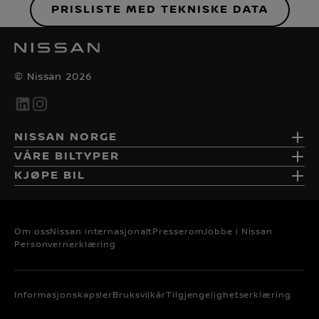
PRISLISTE MED TEKNISKE DATA
© Nissan 2026
NISSAN NORGE
VÅRE BILTYPER
KJØPE BIL
Om oss
Nissan internasjonalt
Presserom
Jobbe i Nissan
Personvernerklæring
Informasjonskapsler
Bruksvilkår
Tilgjengelighetserklæring