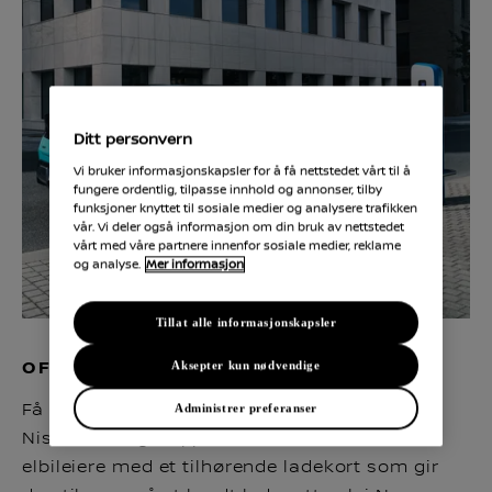
Ditt personvern
Vi bruker informasjonskapsler for å få nettstedet vårt til å
fungere ordentlig, tilpasse innhold og annonser, tilby
funksjoner knyttet til sosiale medier og analysere trafikken
vår. Vi deler også informasjon om din bruk av nettstedet
vårt med våre partnere innenfor sosiale medier, reklame
og analyse.
Mer informasjon
Tillat alle informasjonskapsler
OFFENTLIG LADING
Aksepter kun nødvendige
Få fult utbytte av offentlig lading med vår
Administrer preferanser
Nissan Charge-app. Den er dedikert til våre
elbileiere med et tilhørende ladekort som gir