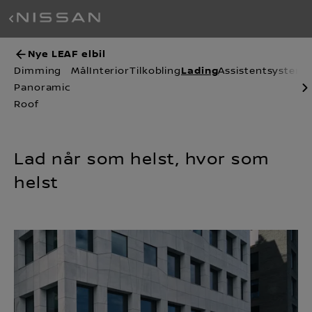
Nye LEAF elbil
Lading
Dimming
Mål
Interior
Tilkobling
Assistentsysteme
Panoramic
Roof
Lad når som helst, hvor som
helst