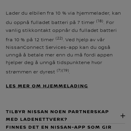
Lader du elbilen fra 10 % via hjemmelader, kan
(18)
du oppnå fulladet batteri på 7 timer
. For
vanlig stikkontakt oppnår du fulladet batteri
(22)
fra 10 % på 12 timer
. Ved hjelp av vår
NissanConnect Services-app kan du også
unngå å betale mer enn du må fordi appen
hjelper deg å unngå tidspunktene hvor
(7)(19)
strømmen er dyrest
.
LES MER OM HJEMMELADING
TILBYR NISSAN NOEN PARTNERSKAP
MED LADENETTVERK?
FINNES DET EN NISSAN-APP SOM GIR